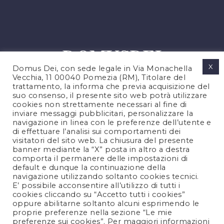
X
Domus Dei, con sede legale in Via Monachella
Vecchia, 11 00040 Pomezia (RM), Titolare del
trattamento, la informa che previa acquisizione del
suo consenso, il presente sito web potrà utilizzare
cookies non strettamente necessari al fine di
PRIVACY POLICY
inviare messaggi pubblicitari, personalizzare la
COOKIES POLICY
navigazione in linea con le preferenze dell’utente e
di effettuare l’analisi sui comportamenti dei
LEGAL NOTES
visitatori del sito web. La chiusura del presente
CONTACTS
banner mediante la “X” posta in altro a destra
comporta il permanere delle impostazioni di
default e dunque la continuazione della
navigazione utilizzando soltanto cookies tecnici.
FOLLOW US
E’ possibile acconsentire all’utilizzo di tutti i
cookies cliccando su “Accetto tutti i cookies”
oppure abilitarne soltanto alcuni esprimendo le
proprie preferenze nella sezione “Le mie
preferenze sui cookies”. Per maggiori informazioni