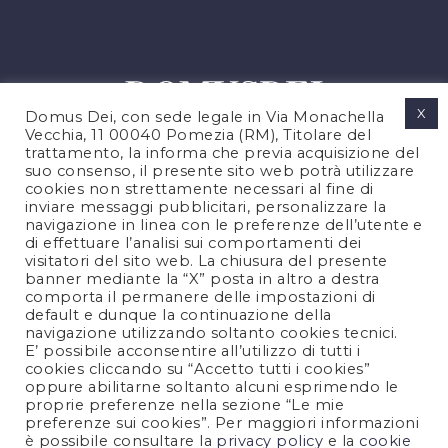
X
Domus Dei, con sede legale in Via Monachella
Vecchia, 11 00040 Pomezia (RM), Titolare del
trattamento, la informa che previa acquisizione del
suo consenso, il presente sito web potrà utilizzare
cookies non strettamente necessari al fine di
PRIVACY POLICY
inviare messaggi pubblicitari, personalizzare la
COOKIES POLICY
navigazione in linea con le preferenze dell’utente e
di effettuare l’analisi sui comportamenti dei
LEGAL NOTES
visitatori del sito web. La chiusura del presente
CONTACTS
banner mediante la “X” posta in altro a destra
comporta il permanere delle impostazioni di
default e dunque la continuazione della
navigazione utilizzando soltanto cookies tecnici.
FOLLOW US
E’ possibile acconsentire all’utilizzo di tutti i
cookies cliccando su “Accetto tutti i cookies”
oppure abilitarne soltanto alcuni esprimendo le
proprie preferenze nella sezione “Le mie
preferenze sui cookies”. Per maggiori informazioni
è possibile consultare la
privacy policy
e la
cookie