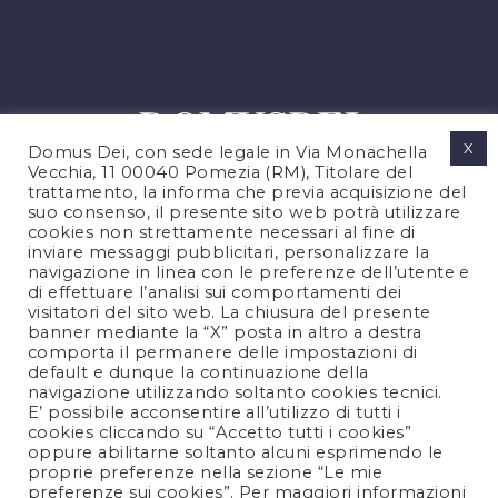
X
Domus Dei, con sede legale in Via Monachella
Vecchia, 11 00040 Pomezia (RM), Titolare del
trattamento, la informa che previa acquisizione del
suo consenso, il presente sito web potrà utilizzare
cookies non strettamente necessari al fine di
PRIVACY POLICY
inviare messaggi pubblicitari, personalizzare la
COOKIES POLICY
navigazione in linea con le preferenze dell’utente e
di effettuare l’analisi sui comportamenti dei
LEGAL NOTES
visitatori del sito web. La chiusura del presente
CONTACTS
banner mediante la “X” posta in altro a destra
comporta il permanere delle impostazioni di
default e dunque la continuazione della
navigazione utilizzando soltanto cookies tecnici.
FOLLOW US
E’ possibile acconsentire all’utilizzo di tutti i
cookies cliccando su “Accetto tutti i cookies”
oppure abilitarne soltanto alcuni esprimendo le
proprie preferenze nella sezione “Le mie
preferenze sui cookies”. Per maggiori informazioni