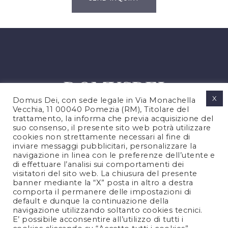
X
Domus Dei, con sede legale in Via Monachella
Vecchia, 11 00040 Pomezia (RM), Titolare del
trattamento, la informa che previa acquisizione del
suo consenso, il presente sito web potrà utilizzare
cookies non strettamente necessari al fine di
PRIVACY POLICY
inviare messaggi pubblicitari, personalizzare la
COOKIES POLICY
navigazione in linea con le preferenze dell’utente e
di effettuare l’analisi sui comportamenti dei
LEGAL NOTES
visitatori del sito web. La chiusura del presente
CONTACTS
banner mediante la “X” posta in altro a destra
comporta il permanere delle impostazioni di
default e dunque la continuazione della
navigazione utilizzando soltanto cookies tecnici.
FOLLOW US
E’ possibile acconsentire all’utilizzo di tutti i