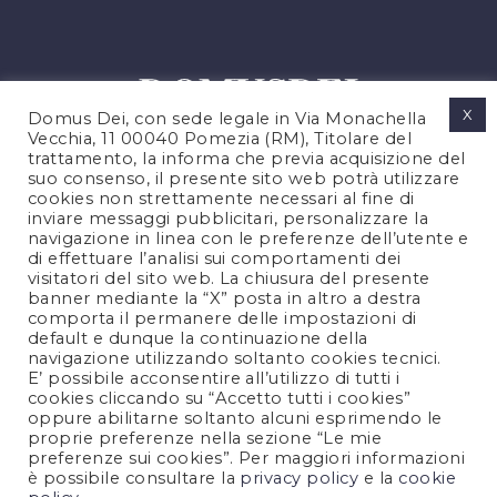
X
Domus Dei, con sede legale in Via Monachella
Vecchia, 11 00040 Pomezia (RM), Titolare del
trattamento, la informa che previa acquisizione del
suo consenso, il presente sito web potrà utilizzare
cookies non strettamente necessari al fine di
PRIVACY POLICY
inviare messaggi pubblicitari, personalizzare la
COOKIES POLICY
navigazione in linea con le preferenze dell’utente e
di effettuare l’analisi sui comportamenti dei
LEGAL NOTES
visitatori del sito web. La chiusura del presente
CONTACTS
banner mediante la “X” posta in altro a destra
comporta il permanere delle impostazioni di
default e dunque la continuazione della
navigazione utilizzando soltanto cookies tecnici.
FOLLOW US
E’ possibile acconsentire all’utilizzo di tutti i
cookies cliccando su “Accetto tutti i cookies”
oppure abilitarne soltanto alcuni esprimendo le
proprie preferenze nella sezione “Le mie
preferenze sui cookies”. Per maggiori informazioni
è possibile consultare la
privacy policy
e la
cookie