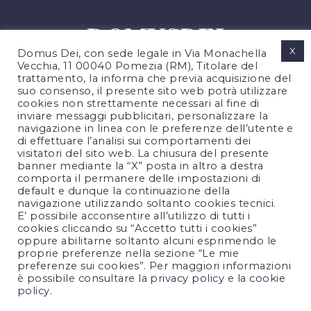
X
Domus Dei, con sede legale in Via Monachella
Vecchia, 11 00040 Pomezia (RM), Titolare del
trattamento, la informa che previa acquisizione del
suo consenso, il presente sito web potrà utilizzare
cookies non strettamente necessari al fine di
PRIVACY POLICY
inviare messaggi pubblicitari, personalizzare la
COOKIES POLICY
navigazione in linea con le preferenze dell’utente e
di effettuare l’analisi sui comportamenti dei
LEGAL NOTES
visitatori del sito web. La chiusura del presente
CONTACTS
banner mediante la “X” posta in altro a destra
comporta il permanere delle impostazioni di
default e dunque la continuazione della
navigazione utilizzando soltanto cookies tecnici.
FOLLOW US
E’ possibile acconsentire all’utilizzo di tutti i
cookies cliccando su “Accetto tutti i cookies”
oppure abilitarne soltanto alcuni esprimendo le
proprie preferenze nella sezione “Le mie
preferenze sui cookies”. Per maggiori informazioni
è possibile consultare la
privacy policy
e la
cookie
policy
.