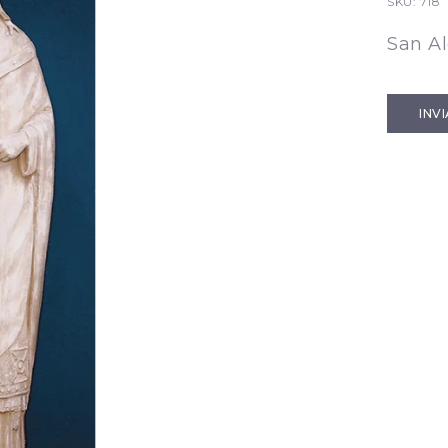
SKU:
718
San A
INV