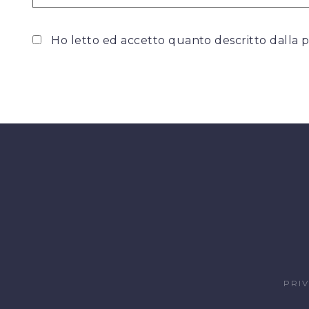
Ho letto ed accetto quanto descritto dalla
p
PRI