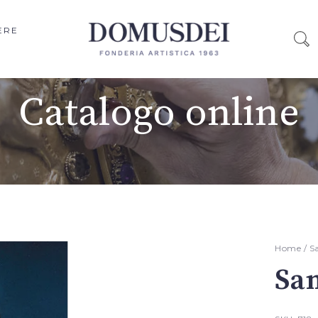
ERE
Catalogo online
Home
/
S
San