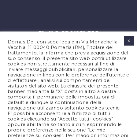
X
Domus Dei, con sede legale in Via Monachella
Vecchia, 11 00040 Pomezia (RM), Titolare del
trattamento, la informa che previa acquisizione del
suo consenso, il presente sito web potrà utilizzare
cookies non strettamente necessari al fine di
PRIVACY POLICY
inviare messaggi pubblicitari, personalizzare la
COOKIES POLICY
navigazione in linea con le preferenze dell’utente e
di effettuare l’analisi sui comportamenti dei
LEGAL NOTES
visitatori del sito web. La chiusura del presente
CONTACTS
banner mediante la “X” posta in altro a destra
comporta il permanere delle impostazioni di
default e dunque la continuazione della
navigazione utilizzando soltanto cookies tecnici.
FOLLOW US
E’ possibile acconsentire all’utilizzo di tutti i
cookies cliccando su “Accetto tutti i cookies”
oppure abilitarne soltanto alcuni esprimendo le
proprie preferenze nella sezione “Le mie
preferenze sui cookies”. Per maggiori informazioni