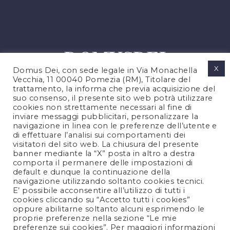
X
Domus Dei, con sede legale in Via Monachella
Vecchia, 11 00040 Pomezia (RM), Titolare del
trattamento, la informa che previa acquisizione del
suo consenso, il presente sito web potrà utilizzare
cookies non strettamente necessari al fine di
PRIVACY POLICY
inviare messaggi pubblicitari, personalizzare la
COOKIES POLICY
navigazione in linea con le preferenze dell’utente e
di effettuare l’analisi sui comportamenti dei
LEGAL NOTES
visitatori del sito web. La chiusura del presente
CONTACTS
banner mediante la “X” posta in altro a destra
comporta il permanere delle impostazioni di
default e dunque la continuazione della
navigazione utilizzando soltanto cookies tecnici.
FOLLOW US
E’ possibile acconsentire all’utilizzo di tutti i
cookies cliccando su “Accetto tutti i cookies”
oppure abilitarne soltanto alcuni esprimendo le
proprie preferenze nella sezione “Le mie
preferenze sui cookies”. Per maggiori informazioni