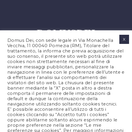
X
Domus Dei, con sede legale in Via Monachella
Vecchia, 11 00040 Pomezia (RM), Titolare del
trattamento, la informa che previa acquisizione del
suo consenso, il presente sito web potrà utilizzare
cookies non strettamente necessari al fine di
PRIVACY POLICY
inviare messaggi pubblicitari, personalizzare la
COOKIES POLICY
navigazione in linea con le preferenze dell’utente e
di effettuare l’analisi sui comportamenti dei
LEGAL NOTES
visitatori del sito web. La chiusura del presente
CONTACTS
banner mediante la “X” posta in altro a destra
comporta il permanere delle impostazioni di
default e dunque la continuazione della
navigazione utilizzando soltanto cookies tecnici.
FOLLOW US
E’ possibile acconsentire all’utilizzo di tutti i
cookies cliccando su “Accetto tutti i cookies”
oppure abilitarne soltanto alcuni esprimendo le
proprie preferenze nella sezione “Le mie
preferenze sui cookies”. Per maggiori informazioni