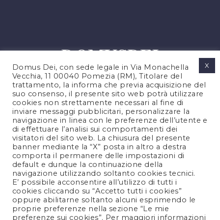
X
Domus Dei, con sede legale in Via Monachella
Vecchia, 11 00040 Pomezia (RM), Titolare del
trattamento, la informa che previa acquisizione del
suo consenso, il presente sito web potrà utilizzare
cookies non strettamente necessari al fine di
PRIVACY POLICY
inviare messaggi pubblicitari, personalizzare la
COOKIES POLICY
navigazione in linea con le preferenze dell’utente e
di effettuare l’analisi sui comportamenti dei
LEGAL NOTES
visitatori del sito web. La chiusura del presente
CONTACTS
banner mediante la “X” posta in altro a destra
comporta il permanere delle impostazioni di
default e dunque la continuazione della
navigazione utilizzando soltanto cookies tecnici.
FOLLOW US
E’ possibile acconsentire all’utilizzo di tutti i
cookies cliccando su “Accetto tutti i cookies”
oppure abilitarne soltanto alcuni esprimendo le
proprie preferenze nella sezione “Le mie
preferenze sui cookies”. Per maggiori informazioni