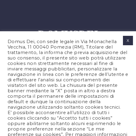
X
Domus Dei, con sede legale in Via Monachella
Vecchia, 11 00040 Pomezia (RM), Titolare del
trattamento, la informa che previa acquisizione del
suo consenso, il presente sito web potrà utilizzare
cookies non strettamente necessari al fine di
PRIVACY POLICY
inviare messaggi pubblicitari, personalizzare la
COOKIES POLICY
navigazione in linea con le preferenze dell’utente e
di effettuare l’analisi sui comportamenti dei
NOTE LEGALI
visitatori del sito web. La chiusura del presente
CONTATTACI
banner mediante la “X” posta in altro a destra
comporta il permanere delle impostazioni di
default e dunque la continuazione della
navigazione utilizzando soltanto cookies tecnici.
FOLLOW US
E’ possibile acconsentire all’utilizzo di tutti i
cookies cliccando su “Accetto tutti i cookies”
oppure abilitarne soltanto alcuni esprimendo le
proprie preferenze nella sezione “Le mie
preferenze sui cookies”. Per maggiori informazioni