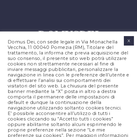
X
Domus Dei, con sede legale in Via Monachella
Vecchia, 11 00040 Pomezia (RM), Titolare del
trattamento, la informa che previa acquisizione del
suo consenso, il presente sito web potrà utilizzare
cookies non strettamente necessari al fine di
PRIVACY POLICY
inviare messaggi pubblicitari, personalizzare la
COOKIES POLICY
navigazione in linea con le preferenze dell’utente e
di effettuare l’analisi sui comportamenti dei
LEGAL NOTES
visitatori del sito web. La chiusura del presente
CONTACTS
banner mediante la “X” posta in altro a destra
comporta il permanere delle impostazioni di
default e dunque la continuazione della
navigazione utilizzando soltanto cookies tecnici.
FOLLOW US
E’ possibile acconsentire all’utilizzo di tutti i
cookies cliccando su “Accetto tutti i cookies”
oppure abilitarne soltanto alcuni esprimendo le
proprie preferenze nella sezione “Le mie
preferenze sui cookies”. Per maggiori informazioni