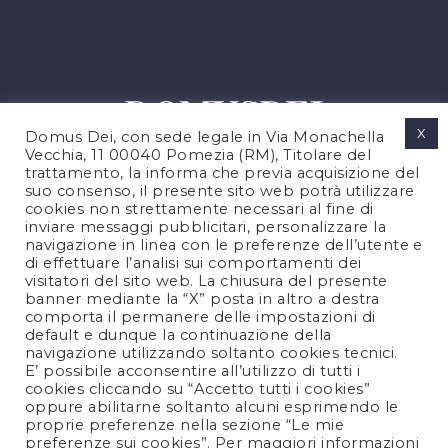
X
Domus Dei, con sede legale in Via Monachella
Vecchia, 11 00040 Pomezia (RM), Titolare del
trattamento, la informa che previa acquisizione del
suo consenso, il presente sito web potrà utilizzare
cookies non strettamente necessari al fine di
PRIVACY POLICY
inviare messaggi pubblicitari, personalizzare la
COOKIES POLICY
navigazione in linea con le preferenze dell’utente e
di effettuare l’analisi sui comportamenti dei
NOTE LEGALI
visitatori del sito web. La chiusura del presente
CONTATTACI
banner mediante la “X” posta in altro a destra
comporta il permanere delle impostazioni di
default e dunque la continuazione della
navigazione utilizzando soltanto cookies tecnici.
FOLLOW US
E’ possibile acconsentire all’utilizzo di tutti i
cookies cliccando su “Accetto tutti i cookies”
oppure abilitarne soltanto alcuni esprimendo le
proprie preferenze nella sezione “Le mie
preferenze sui cookies”. Per maggiori informazioni