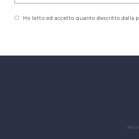
Ho letto ed accetto quanto descritto dalla
p
PRI