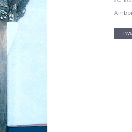
SKU:
1160
Ambon
INV