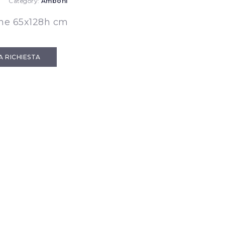
Category:
Amboni
e 65x128h cm
IA RICHIESTA