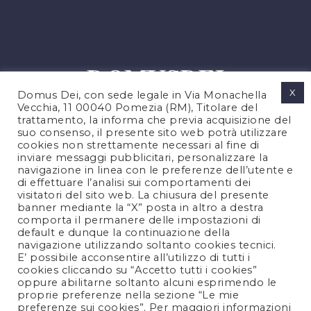
X
Domus Dei, con sede legale in Via Monachella
Vecchia, 11 00040 Pomezia (RM), Titolare del
trattamento, la informa che previa acquisizione del
suo consenso, il presente sito web potrà utilizzare
cookies non strettamente necessari al fine di
PRIVACY POLICY
inviare messaggi pubblicitari, personalizzare la
COOKIES POLICY
navigazione in linea con le preferenze dell’utente e
di effettuare l’analisi sui comportamenti dei
NOTE LEGALI
visitatori del sito web. La chiusura del presente
CONTATTACI
banner mediante la “X” posta in altro a destra
comporta il permanere delle impostazioni di
default e dunque la continuazione della
navigazione utilizzando soltanto cookies tecnici.
FOLLOW US
E’ possibile acconsentire all’utilizzo di tutti i
cookies cliccando su “Accetto tutti i cookies”
oppure abilitarne soltanto alcuni esprimendo le
proprie preferenze nella sezione “Le mie
preferenze sui cookies”. Per maggiori informazioni