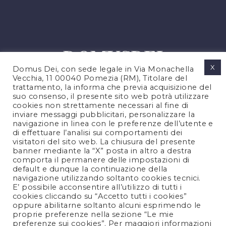
X
Domus Dei, con sede legale in Via Monachella
Vecchia, 11 00040 Pomezia (RM), Titolare del
trattamento, la informa che previa acquisizione del
suo consenso, il presente sito web potrà utilizzare
cookies non strettamente necessari al fine di
PRIVACY POLICY
inviare messaggi pubblicitari, personalizzare la
COOKIES POLICY
navigazione in linea con le preferenze dell’utente e
di effettuare l’analisi sui comportamenti dei
NOTE LEGALI
visitatori del sito web. La chiusura del presente
CONTATTACI
banner mediante la “X” posta in altro a destra
comporta il permanere delle impostazioni di
default e dunque la continuazione della
navigazione utilizzando soltanto cookies tecnici.
FOLLOW US
E’ possibile acconsentire all’utilizzo di tutti i
cookies cliccando su “Accetto tutti i cookies”
oppure abilitarne soltanto alcuni esprimendo le
proprie preferenze nella sezione “Le mie
preferenze sui cookies”. Per maggiori informazioni