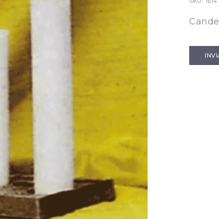
SKU:
1614
Cande
INV