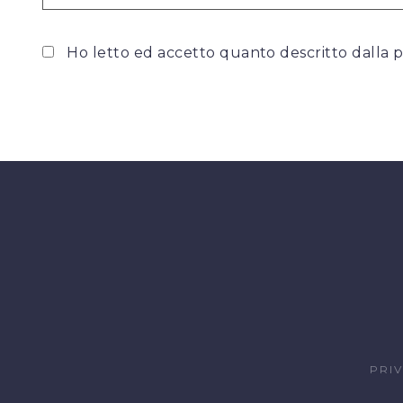
Ho letto ed accetto quanto descritto dalla
p
PRI