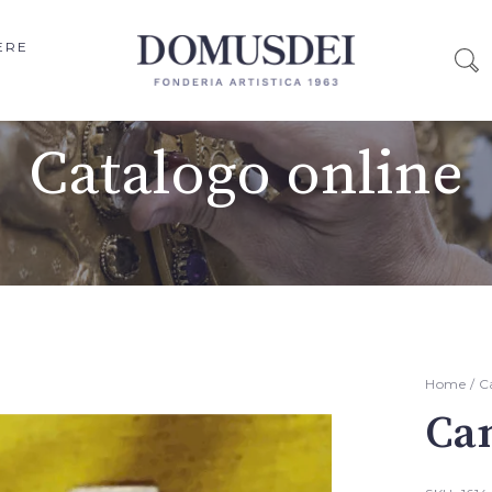
ERE
Catalogo online
Home
/
C
Can