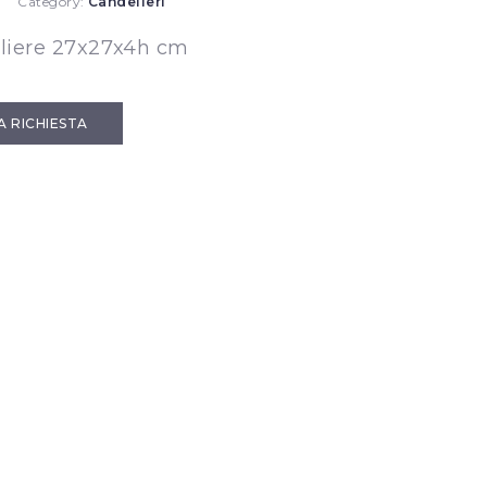
Category:
Candelieri
liere 27x27x4h cm
IA RICHIESTA