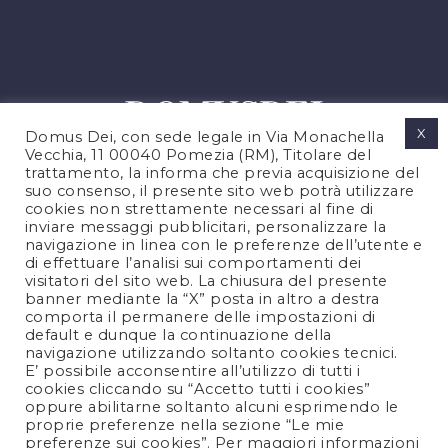
X
Domus Dei, con sede legale in Via Monachella
Vecchia, 11 00040 Pomezia (RM), Titolare del
trattamento, la informa che previa acquisizione del
suo consenso, il presente sito web potrà utilizzare
cookies non strettamente necessari al fine di
PRIVACY POLICY
inviare messaggi pubblicitari, personalizzare la
COOKIES POLICY
navigazione in linea con le preferenze dell’utente e
di effettuare l’analisi sui comportamenti dei
NOTE LEGALI
visitatori del sito web. La chiusura del presente
CONTATTACI
banner mediante la “X” posta in altro a destra
comporta il permanere delle impostazioni di
default e dunque la continuazione della
navigazione utilizzando soltanto cookies tecnici.
FOLLOW US
E’ possibile acconsentire all’utilizzo di tutti i
cookies cliccando su “Accetto tutti i cookies”
oppure abilitarne soltanto alcuni esprimendo le
proprie preferenze nella sezione “Le mie
preferenze sui cookies”. Per maggiori informazioni