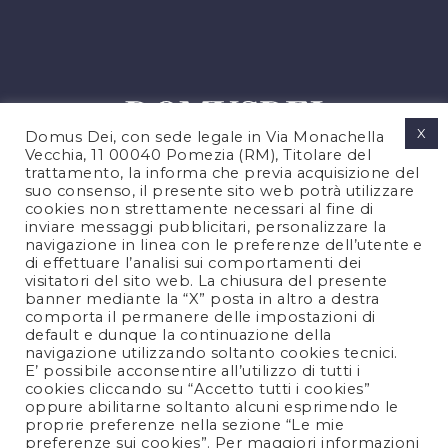
X
Domus Dei, con sede legale in Via Monachella
Vecchia, 11 00040 Pomezia (RM), Titolare del
trattamento, la informa che previa acquisizione del
suo consenso, il presente sito web potrà utilizzare
cookies non strettamente necessari al fine di
PRIVACY POLICY
inviare messaggi pubblicitari, personalizzare la
COOKIES POLICY
navigazione in linea con le preferenze dell’utente e
di effettuare l’analisi sui comportamenti dei
NOTE LEGALI
visitatori del sito web. La chiusura del presente
CONTATTACI
banner mediante la “X” posta in altro a destra
comporta il permanere delle impostazioni di
default e dunque la continuazione della
navigazione utilizzando soltanto cookies tecnici.
FOLLOW US
E’ possibile acconsentire all’utilizzo di tutti i
cookies cliccando su “Accetto tutti i cookies”
oppure abilitarne soltanto alcuni esprimendo le
proprie preferenze nella sezione “Le mie
preferenze sui cookies”. Per maggiori informazioni