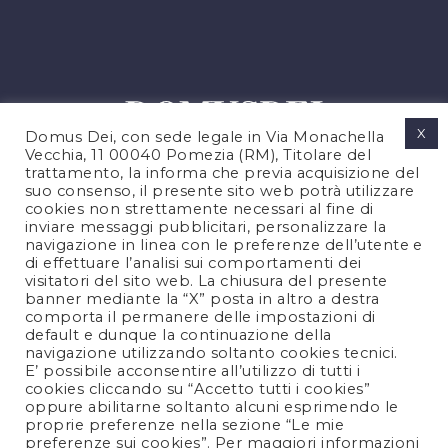
X
Domus Dei, con sede legale in Via Monachella
Vecchia, 11 00040 Pomezia (RM), Titolare del
trattamento, la informa che previa acquisizione del
suo consenso, il presente sito web potrà utilizzare
cookies non strettamente necessari al fine di
PRIVACY POLICY
inviare messaggi pubblicitari, personalizzare la
COOKIES POLICY
navigazione in linea con le preferenze dell’utente e
di effettuare l’analisi sui comportamenti dei
NOTE LEGALI
visitatori del sito web. La chiusura del presente
CONTATTACI
banner mediante la “X” posta in altro a destra
comporta il permanere delle impostazioni di
default e dunque la continuazione della
navigazione utilizzando soltanto cookies tecnici.
FOLLOW US
E’ possibile acconsentire all’utilizzo di tutti i
cookies cliccando su “Accetto tutti i cookies”
oppure abilitarne soltanto alcuni esprimendo le
proprie preferenze nella sezione “Le mie
preferenze sui cookies”. Per maggiori informazioni