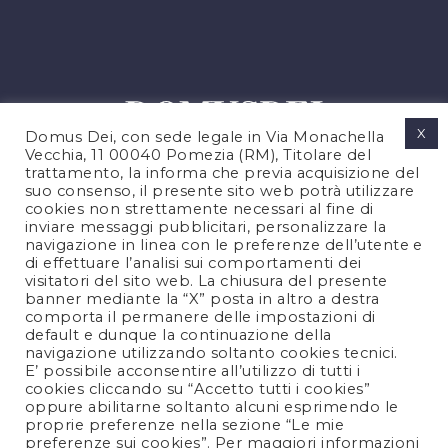
X
Domus Dei, con sede legale in Via Monachella
Vecchia, 11 00040 Pomezia (RM), Titolare del
trattamento, la informa che previa acquisizione del
suo consenso, il presente sito web potrà utilizzare
cookies non strettamente necessari al fine di
PRIVACY POLICY
inviare messaggi pubblicitari, personalizzare la
COOKIES POLICY
navigazione in linea con le preferenze dell’utente e
di effettuare l’analisi sui comportamenti dei
NOTE LEGALI
visitatori del sito web. La chiusura del presente
CONTATTACI
banner mediante la “X” posta in altro a destra
comporta il permanere delle impostazioni di
default e dunque la continuazione della
navigazione utilizzando soltanto cookies tecnici.
FOLLOW US
E’ possibile acconsentire all’utilizzo di tutti i
cookies cliccando su “Accetto tutti i cookies”
oppure abilitarne soltanto alcuni esprimendo le
proprie preferenze nella sezione “Le mie
preferenze sui cookies”. Per maggiori informazioni