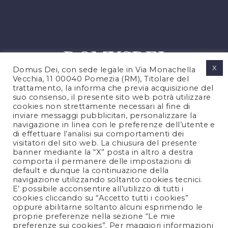
X
Domus Dei, con sede legale in Via Monachella
Vecchia, 11 00040 Pomezia (RM), Titolare del
trattamento, la informa che previa acquisizione del
suo consenso, il presente sito web potrà utilizzare
cookies non strettamente necessari al fine di
PRIVACY POLICY
inviare messaggi pubblicitari, personalizzare la
COOKIES POLICY
navigazione in linea con le preferenze dell’utente e
di effettuare l’analisi sui comportamenti dei
NOTE LEGALI
visitatori del sito web. La chiusura del presente
CONTATTACI
banner mediante la “X” posta in altro a destra
comporta il permanere delle impostazioni di
default e dunque la continuazione della
navigazione utilizzando soltanto cookies tecnici.
FOLLOW US
E’ possibile acconsentire all’utilizzo di tutti i
cookies cliccando su “Accetto tutti i cookies”
oppure abilitarne soltanto alcuni esprimendo le
proprie preferenze nella sezione “Le mie
preferenze sui cookies”. Per maggiori informazioni