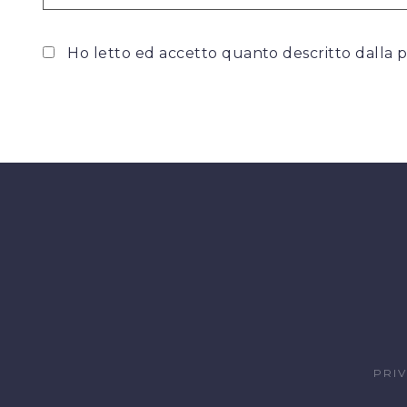
Ho letto ed accetto quanto descritto dalla
p
PRI