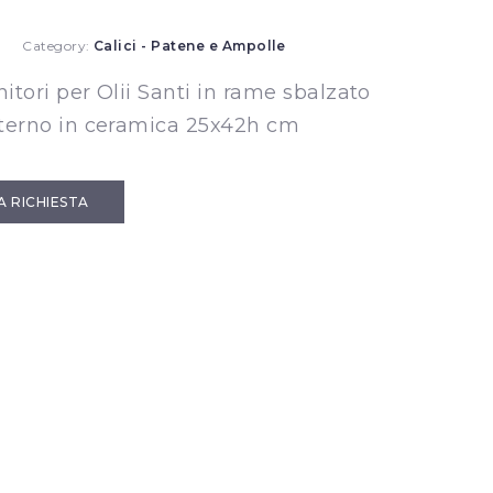
9
Category:
Calici - Patene e Ampolle
itori per Olii Santi in rame sbalzato
terno in ceramica 25x42h cm
IA RICHIESTA