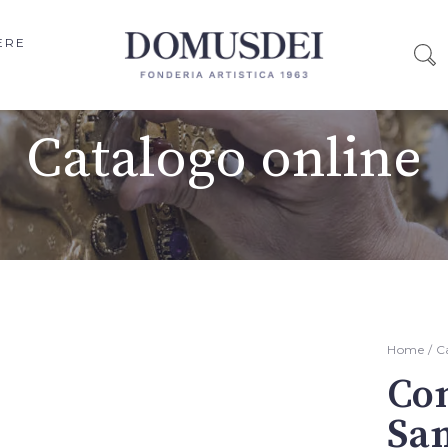
ERE
Catalogo online
Home
/
C
Con
San