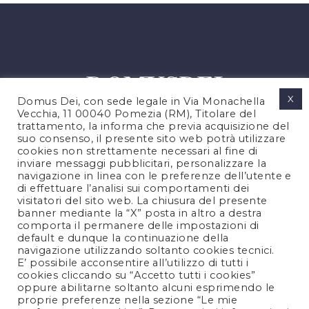
X
Domus Dei, con sede legale in Via Monachella
Vecchia, 11 00040 Pomezia (RM), Titolare del
trattamento, la informa che previa acquisizione del
suo consenso, il presente sito web potrà utilizzare
cookies non strettamente necessari al fine di
PRIVACY POLICY
inviare messaggi pubblicitari, personalizzare la
COOKIES POLICY
navigazione in linea con le preferenze dell’utente e
di effettuare l’analisi sui comportamenti dei
NOTE LEGALI
visitatori del sito web. La chiusura del presente
CONTATTACI
banner mediante la “X” posta in altro a destra
comporta il permanere delle impostazioni di
default e dunque la continuazione della
navigazione utilizzando soltanto cookies tecnici.
FOLLOW US
E’ possibile acconsentire all’utilizzo di tutti i
cookies cliccando su “Accetto tutti i cookies”
oppure abilitarne soltanto alcuni esprimendo le
proprie preferenze nella sezione “Le mie