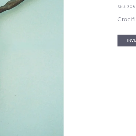
SKU:
308
Crocif
INV