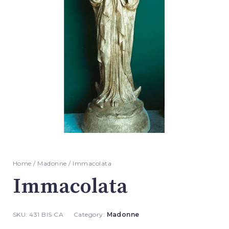
Home
/
Madonne
/ Immacolata
Immacolata
SKU:
431 BIS CA
Category:
Madonne