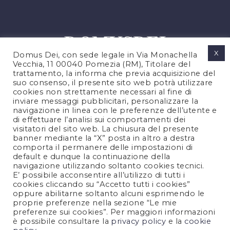
X
Domus Dei, con sede legale in Via Monachella
Vecchia, 11 00040 Pomezia (RM), Titolare del
trattamento, la informa che previa acquisizione del
suo consenso, il presente sito web potrà utilizzare
cookies non strettamente necessari al fine di
PRIVACY POLICY
inviare messaggi pubblicitari, personalizzare la
COOKIES POLICY
navigazione in linea con le preferenze dell’utente e
di effettuare l’analisi sui comportamenti dei
NOTE LEGALI
visitatori del sito web. La chiusura del presente
CONTATTACI
banner mediante la “X” posta in altro a destra
comporta il permanere delle impostazioni di
default e dunque la continuazione della
navigazione utilizzando soltanto cookies tecnici.
FOLLOW US
E’ possibile acconsentire all’utilizzo di tutti i
cookies cliccando su “Accetto tutti i cookies”
oppure abilitarne soltanto alcuni esprimendo le
proprie preferenze nella sezione “Le mie
preferenze sui cookies”. Per maggiori informazioni
è possibile consultare la
privacy policy
e la
cookie