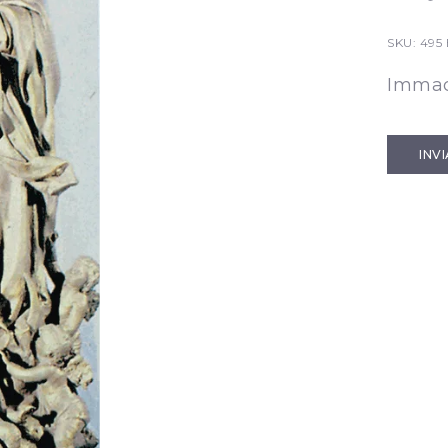
SKU:
495
Immaco
INV