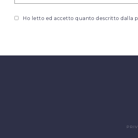
Ho letto ed accetto quanto descritto dalla
p
PRI