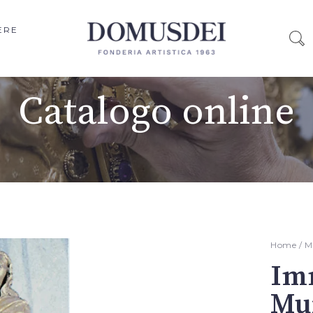
ERE
Catalogo online
Home
/
M
Im
Mur