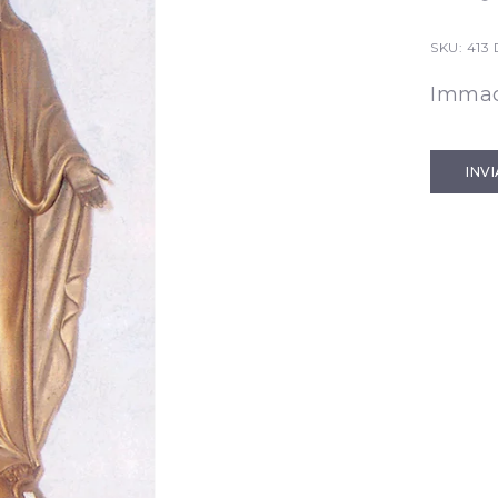
SKU:
413
Immacu
INV