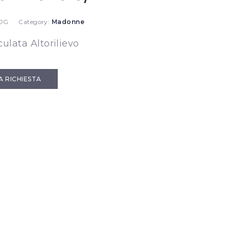
 DG
Category:
Madonne
lata Altorilievo
IA RICHIESTA