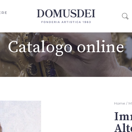
ERE
Catalogo online
Home
/
M
Im
Alt