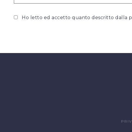
Ho letto ed accetto quanto descritto dalla
p
PRI