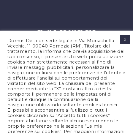
X
Domus Dei, con sede legale in Via Monachella
Vecchia, 11 00040 Pomezia (RM), Titolare del
trattamento, la informa che previa acquisizione del
suo consenso, il presente sito web potrà utilizzare
cookies non strettamente necessari al fine di
PRIVACY POLICY
inviare messaggi pubblicitari, personalizzare la
COOKIES POLICY
navigazione in linea con le preferenze dell’utente e
di effettuare l’analisi sui comportamenti dei
NOTE LEGALI
visitatori del sito web. La chiusura del presente
CONTATTACI
banner mediante la “X” posta in altro a destra
comporta il permanere delle impostazioni di
default e dunque la continuazione della
navigazione utilizzando soltanto cookies tecnici.
FOLLOW US
E’ possibile acconsentire all’utilizzo di tutti i
cookies cliccando su “Accetto tutti i cookies”
oppure abilitarne soltanto alcuni esprimendo le
proprie preferenze nella sezione “Le mie
preferenze sui cookies”. Per maggiori informazioni