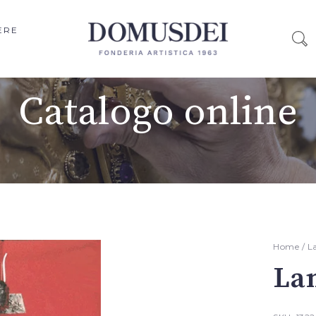
ERE
Catalogo online
Home
/
L
La