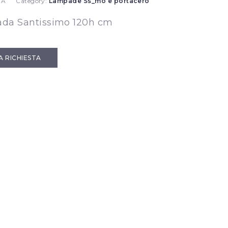
 A
Category:
Lampade Ss_mo e portacero
da Santissimo 120h cm
IA RICHIESTA