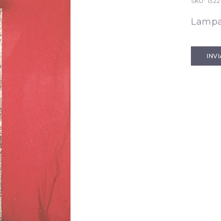
SKU:
1322
Lampa
INV