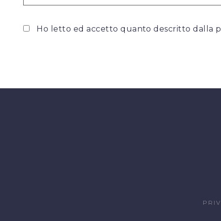
Ho letto ed accetto quanto descritto dalla
p
PRI