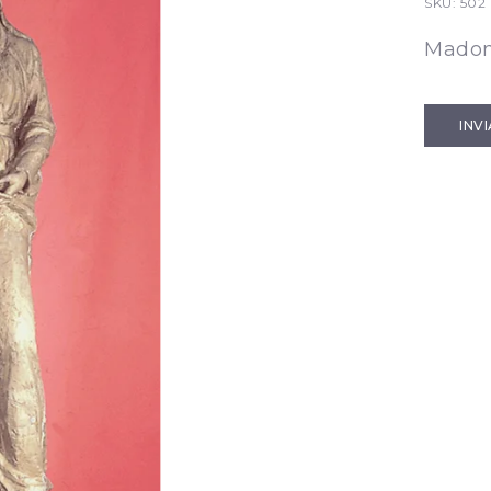
SKU:
502
Mado
INV