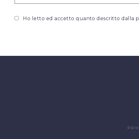
Ho letto ed accetto quanto descritto dalla
p
PRI