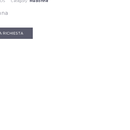
 OS
Category:
Madonne
nna
IA RICHIESTA