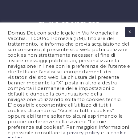
X
Domus Dei, con sede legale in Via Monachella
Vecchia, 11 00040 Pomezia (RM), Titolare del
trattamento, la informa che previa acquisizione del
suo consenso, il presente sito web potrà utilizzare
cookies non strettamente necessari al fine di
PRIVACY POLICY
inviare messaggi pubblicitari, personalizzare la
COOKIES POLICY
navigazione in linea con le preferenze dell’utente e
di effettuare l’analisi sui comportamenti dei
NOTE LEGALI
visitatori del sito web. La chiusura del presente
CONTATTACI
banner mediante la “X” posta in altro a destra
comporta il permanere delle impostazioni di
default e dunque la continuazione della
navigazione utilizzando soltanto cookies tecnici.
FOLLOW US
E’ possibile acconsentire all’utilizzo di tutti i
cookies cliccando su “Accetto tutti i cookies”
oppure abilitarne soltanto alcuni esprimendo le
proprie preferenze nella sezione “Le mie
preferenze sui cookies”. Per maggiori informazioni
è possibile consultare la
privacy policy
e la
cookie