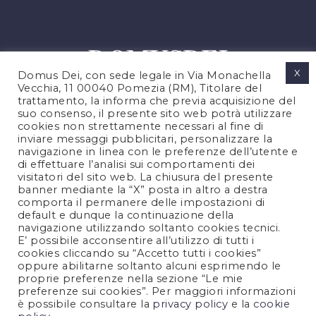
X
Domus Dei, con sede legale in Via Monachella
Vecchia, 11 00040 Pomezia (RM), Titolare del
trattamento, la informa che previa acquisizione del
suo consenso, il presente sito web potrà utilizzare
cookies non strettamente necessari al fine di
PRIVACY POLICY
inviare messaggi pubblicitari, personalizzare la
COOKIES POLICY
navigazione in linea con le preferenze dell’utente e
di effettuare l’analisi sui comportamenti dei
NOTE LEGALI
visitatori del sito web. La chiusura del presente
CONTATTACI
banner mediante la “X” posta in altro a destra
comporta il permanere delle impostazioni di
default e dunque la continuazione della
navigazione utilizzando soltanto cookies tecnici.
FOLLOW US
E’ possibile acconsentire all’utilizzo di tutti i
cookies cliccando su “Accetto tutti i cookies”
oppure abilitarne soltanto alcuni esprimendo le
proprie preferenze nella sezione “Le mie
preferenze sui cookies”. Per maggiori informazioni
è possibile consultare la
privacy policy
e la
cookie