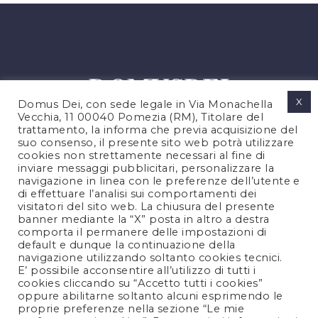
X
Domus Dei, con sede legale in Via Monachella
Vecchia, 11 00040 Pomezia (RM), Titolare del
trattamento, la informa che previa acquisizione del
suo consenso, il presente sito web potrà utilizzare
cookies non strettamente necessari al fine di
PRIVACY POLICY
inviare messaggi pubblicitari, personalizzare la
COOKIES POLICY
navigazione in linea con le preferenze dell’utente e
di effettuare l’analisi sui comportamenti dei
NOTE LEGALI
visitatori del sito web. La chiusura del presente
CONTATTACI
banner mediante la “X” posta in altro a destra
comporta il permanere delle impostazioni di
default e dunque la continuazione della
navigazione utilizzando soltanto cookies tecnici.
FOLLOW US
E’ possibile acconsentire all’utilizzo di tutti i
cookies cliccando su “Accetto tutti i cookies”
oppure abilitarne soltanto alcuni esprimendo le
proprie preferenze nella sezione “Le mie