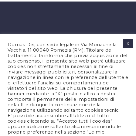
X
Domus Dei, con sede legale in Via Monachella
Vecchia, 11 00040 Pomezia (RM), Titolare del
trattamento, la informa che previa acquisizione del
suo consenso, il presente sito web potrà utilizzare
cookies non strettamente necessari al fine di
PRIVACY POLICY
inviare messaggi pubblicitari, personalizzare la
COOKIES POLICY
navigazione in linea con le preferenze dell’utente e
di effettuare l’analisi sui comportamenti dei
NOTE LEGALI
visitatori del sito web. La chiusura del presente
CONTATTACI
banner mediante la “X” posta in altro a destra
comporta il permanere delle impostazioni di
default e dunque la continuazione della
navigazione utilizzando soltanto cookies tecnici.
FOLLOW US
E’ possibile acconsentire all’utilizzo di tutti i
cookies cliccando su “Accetto tutti i cookies”
oppure abilitarne soltanto alcuni esprimendo le
proprie preferenze nella sezione “Le mie