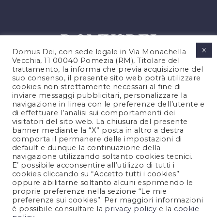
X
Domus Dei, con sede legale in Via Monachella
Vecchia, 11 00040 Pomezia (RM), Titolare del
trattamento, la informa che previa acquisizione del
suo consenso, il presente sito web potrà utilizzare
cookies non strettamente necessari al fine di
PRIVACY POLICY
inviare messaggi pubblicitari, personalizzare la
COOKIES POLICY
navigazione in linea con le preferenze dell’utente e
di effettuare l’analisi sui comportamenti dei
NOTE LEGALI
visitatori del sito web. La chiusura del presente
CONTATTACI
banner mediante la “X” posta in altro a destra
comporta il permanere delle impostazioni di
default e dunque la continuazione della
navigazione utilizzando soltanto cookies tecnici.
FOLLOW US
E’ possibile acconsentire all’utilizzo di tutti i
cookies cliccando su “Accetto tutti i cookies”
oppure abilitarne soltanto alcuni esprimendo le
proprie preferenze nella sezione “Le mie
preferenze sui cookies”. Per maggiori informazioni
è possibile consultare la
privacy policy
e la
cookie