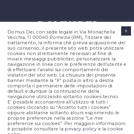
X
Domus Dei, con sede legale in Via Monachella
Vecchia, 11 00040 Pomezia (RM), Titolare del
trattamento, la informa che previa acquisizione del
suo consenso, il presente sito web potrà utilizzare
cookies non strettamente necessari al fine di
PRIVACY POLICY
inviare messaggi pubblicitari, personalizzare la
COOKIES POLICY
navigazione in linea con le preferenze dell’utente e
di effettuare l’analisi sui comportamenti dei
NOTE LEGALI
visitatori del sito web. La chiusura del presente
CONTATTACI
banner mediante la “X” posta in altro a destra
comporta il permanere delle impostazioni di
default e dunque la continuazione della
navigazione utilizzando soltanto cookies tecnici.
FOLLOW US
E’ possibile acconsentire all’utilizzo di tutti i
cookies cliccando su “Accetto tutti i cookies”
oppure abilitarne soltanto alcuni esprimendo le
proprie preferenze nella sezione “Le mie
preferenze sui cookies”. Per maggiori informazioni
è possibile consultare la
privacy policy
e la
cookie