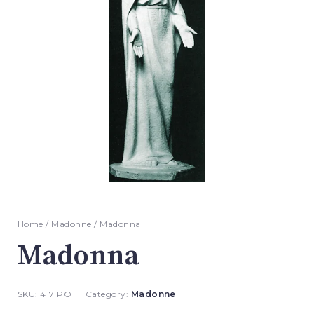
Home
/
Madonne
/ Madonna
Madonna
SKU:
417 PO
Category:
Madonne