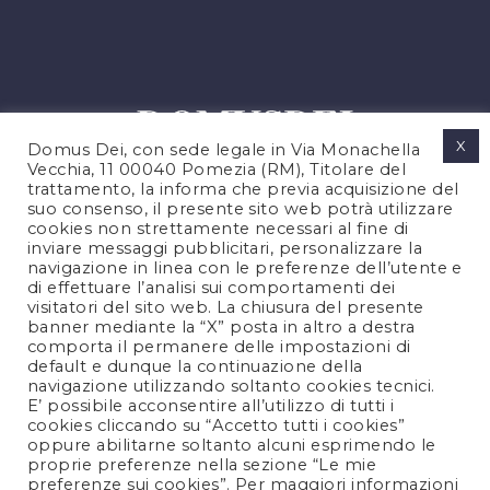
X
Domus Dei, con sede legale in Via Monachella
Vecchia, 11 00040 Pomezia (RM), Titolare del
trattamento, la informa che previa acquisizione del
suo consenso, il presente sito web potrà utilizzare
cookies non strettamente necessari al fine di
PRIVACY POLICY
inviare messaggi pubblicitari, personalizzare la
COOKIES POLICY
navigazione in linea con le preferenze dell’utente e
di effettuare l’analisi sui comportamenti dei
NOTE LEGALI
visitatori del sito web. La chiusura del presente
CONTATTACI
banner mediante la “X” posta in altro a destra
comporta il permanere delle impostazioni di
default e dunque la continuazione della
navigazione utilizzando soltanto cookies tecnici.
FOLLOW US
E’ possibile acconsentire all’utilizzo di tutti i
cookies cliccando su “Accetto tutti i cookies”
oppure abilitarne soltanto alcuni esprimendo le
proprie preferenze nella sezione “Le mie
preferenze sui cookies”. Per maggiori informazioni