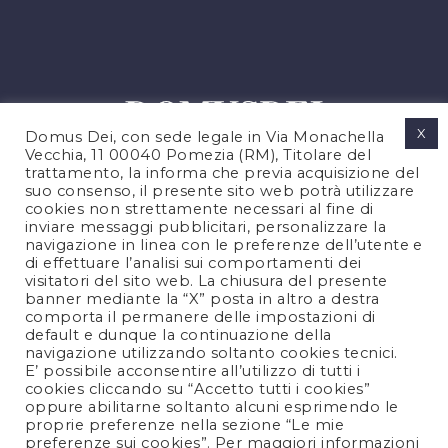
X
Domus Dei, con sede legale in Via Monachella
Vecchia, 11 00040 Pomezia (RM), Titolare del
trattamento, la informa che previa acquisizione del
suo consenso, il presente sito web potrà utilizzare
cookies non strettamente necessari al fine di
PRIVACY POLICY
inviare messaggi pubblicitari, personalizzare la
COOKIES POLICY
navigazione in linea con le preferenze dell’utente e
di effettuare l’analisi sui comportamenti dei
NOTE LEGALI
visitatori del sito web. La chiusura del presente
CONTATTACI
banner mediante la “X” posta in altro a destra
comporta il permanere delle impostazioni di
default e dunque la continuazione della
navigazione utilizzando soltanto cookies tecnici.
FOLLOW US
E’ possibile acconsentire all’utilizzo di tutti i
cookies cliccando su “Accetto tutti i cookies”
oppure abilitarne soltanto alcuni esprimendo le
proprie preferenze nella sezione “Le mie
preferenze sui cookies”. Per maggiori informazioni