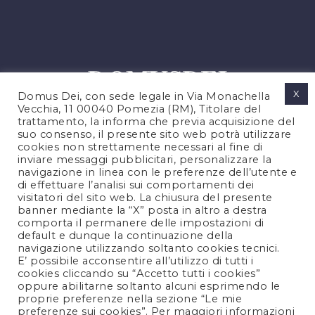
X
Domus Dei, con sede legale in Via Monachella
Vecchia, 11 00040 Pomezia (RM), Titolare del
trattamento, la informa che previa acquisizione del
suo consenso, il presente sito web potrà utilizzare
cookies non strettamente necessari al fine di
PRIVACY POLICY
inviare messaggi pubblicitari, personalizzare la
COOKIES POLICY
navigazione in linea con le preferenze dell’utente e
di effettuare l’analisi sui comportamenti dei
NOTE LEGALI
visitatori del sito web. La chiusura del presente
CONTATTACI
banner mediante la “X” posta in altro a destra
comporta il permanere delle impostazioni di
default e dunque la continuazione della
navigazione utilizzando soltanto cookies tecnici.
FOLLOW US
E’ possibile acconsentire all’utilizzo di tutti i
cookies cliccando su “Accetto tutti i cookies”
oppure abilitarne soltanto alcuni esprimendo le
proprie preferenze nella sezione “Le mie
preferenze sui cookies”. Per maggiori informazioni