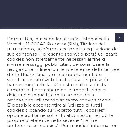
X
Domus Dei, con sede legale in Via Monachella
Vecchia, 11 00040 Pomezia (RM), Titolare del
trattamento, la informa che previa acquisizione del
suo consenso, il presente sito web potrà utilizzare
cookies non strettamente necessari al fine di
PRIVACY POLICY
inviare messaggi pubblicitari, personalizzare la
COOKIES POLICY
navigazione in linea con le preferenze dell’utente e
di effettuare l’analisi sui comportamenti dei
NOTE LEGALI
visitatori del sito web. La chiusura del presente
CONTATTACI
banner mediante la “X” posta in altro a destra
comporta il permanere delle impostazioni di
default e dunque la continuazione della
navigazione utilizzando soltanto cookies tecnici.
FOLLOW US
E’ possibile acconsentire all’utilizzo di tutti i
cookies cliccando su “Accetto tutti i cookies”
oppure abilitarne soltanto alcuni esprimendo le
proprie preferenze nella sezione “Le mie
preferenze sui cookies”. Per maggiori informazioni