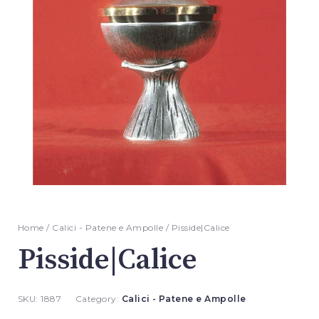
Home
/
Calici - Patene e Ampolle
/ Pisside|Calice
Pisside|Calice
SKU:
1887
Category:
Calici - Patene e Ampolle