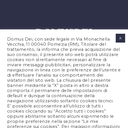
X
Domus Dei, con sede legale in Via Monachella
Vecchia, 11 00040 Pomezia (RM), Titolare del
trattamento, la informa che previa acquisizione del
suo consenso, il presente sito web potrà utilizzare
cookies non strettamente necessari al fine di
PRIVACY POLICY
inviare messaggi pubblicitari, personalizzare la
COOKIES POLICY
navigazione in linea con le preferenze dell’utente e
di effettuare l’analisi sui comportamenti dei
NOTE LEGALI
visitatori del sito web. La chiusura del presente
CONTATTACI
banner mediante la “X” posta in altro a destra
comporta il permanere delle impostazioni di
default e dunque la continuazione della
navigazione utilizzando soltanto cookies tecnici.
FOLLOW US
E’ possibile acconsentire all’utilizzo di tutti i
cookies cliccando su “Accetto tutti i cookies”
oppure abilitarne soltanto alcuni esprimendo le
proprie preferenze nella sezione “Le mie
preferenze sui cookies”. Per maggiori informazioni