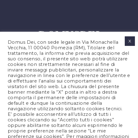
X
Domus Dei, con sede legale in Via Monachella
Vecchia, 11 00040 Pomezia (RM), Titolare del
trattamento, la informa che previa acquisizione del
suo consenso, il presente sito web potrà utilizzare
cookies non strettamente necessari al fine di
PRIVACY POLICY
inviare messaggi pubblicitari, personalizzare la
COOKIES POLICY
navigazione in linea con le preferenze dell’utente e
di effettuare l’analisi sui comportamenti dei
NOTE LEGALI
visitatori del sito web. La chiusura del presente
CONTATTACI
banner mediante la “X” posta in altro a destra
comporta il permanere delle impostazioni di
default e dunque la continuazione della
navigazione utilizzando soltanto cookies tecnici.
FOLLOW US
E’ possibile acconsentire all’utilizzo di tutti i
cookies cliccando su “Accetto tutti i cookies”
oppure abilitarne soltanto alcuni esprimendo le
proprie preferenze nella sezione “Le mie
preferenze sui cookies”. Per maggiori informazioni