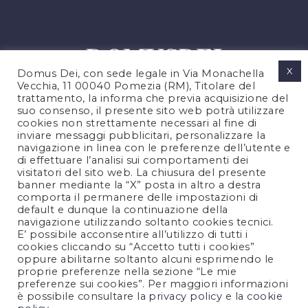
X
Domus Dei, con sede legale in Via Monachella
Vecchia, 11 00040 Pomezia (RM), Titolare del
trattamento, la informa che previa acquisizione del
suo consenso, il presente sito web potrà utilizzare
cookies non strettamente necessari al fine di
PRIVACY POLICY
inviare messaggi pubblicitari, personalizzare la
COOKIES POLICY
navigazione in linea con le preferenze dell’utente e
di effettuare l’analisi sui comportamenti dei
NOTE LEGALI
visitatori del sito web. La chiusura del presente
CONTATTACI
banner mediante la “X” posta in altro a destra
comporta il permanere delle impostazioni di
default e dunque la continuazione della
navigazione utilizzando soltanto cookies tecnici.
FOLLOW US
E’ possibile acconsentire all’utilizzo di tutti i
cookies cliccando su “Accetto tutti i cookies”
oppure abilitarne soltanto alcuni esprimendo le
proprie preferenze nella sezione “Le mie
preferenze sui cookies”. Per maggiori informazioni
è possibile consultare la
privacy policy
e la
cookie