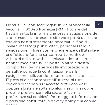
X
Domus Dei, con sede legale in Via Monachella
Vecchia, 11 00040 Pomezia (RM), Titolare del
trattamento, la informa che previa acquisizione del
suo consenso, il presente sito web potrà utilizzare
cookies non strettamente necessari al fine di
PRIVACY POLICY
inviare messaggi pubblicitari, personalizzare la
COOKIES POLICY
navigazione in linea con le preferenze dell’utente e
di effettuare l’analisi sui comportamenti dei
NOTE LEGALI
visitatori del sito web. La chiusura del presente
CONTATTACI
banner mediante la “X” posta in altro a destra
comporta il permanere delle impostazioni di
default e dunque la continuazione della
navigazione utilizzando soltanto cookies tecnici.
FOLLOW US
E’ possibile acconsentire all’utilizzo di tutti i
cookies cliccando su “Accetto tutti i cookies”
oppure abilitarne soltanto alcuni esprimendo le
proprie preferenze nella sezione “Le mie
preferenze sui cookies”. Per maggiori informazioni
è possibile consultare la
privacy policy
e la
cookie