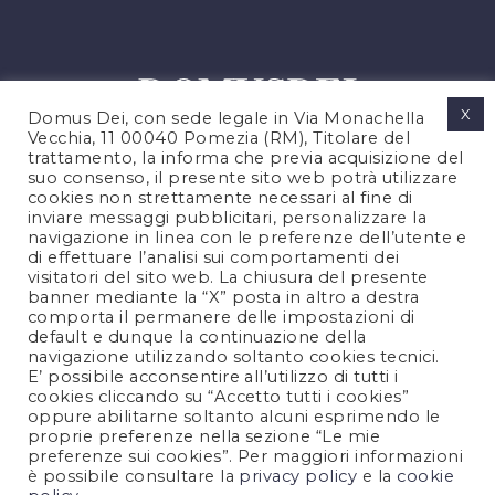
X
Domus Dei, con sede legale in Via Monachella
Vecchia, 11 00040 Pomezia (RM), Titolare del
trattamento, la informa che previa acquisizione del
suo consenso, il presente sito web potrà utilizzare
cookies non strettamente necessari al fine di
PRIVACY POLICY
inviare messaggi pubblicitari, personalizzare la
COOKIES POLICY
navigazione in linea con le preferenze dell’utente e
di effettuare l’analisi sui comportamenti dei
NOTE LEGALI
visitatori del sito web. La chiusura del presente
CONTATTACI
banner mediante la “X” posta in altro a destra
comporta il permanere delle impostazioni di
default e dunque la continuazione della
navigazione utilizzando soltanto cookies tecnici.
FOLLOW US
E’ possibile acconsentire all’utilizzo di tutti i
cookies cliccando su “Accetto tutti i cookies”
oppure abilitarne soltanto alcuni esprimendo le
proprie preferenze nella sezione “Le mie
preferenze sui cookies”. Per maggiori informazioni
è possibile consultare la
privacy policy
e la
cookie