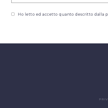
Ho letto ed accetto quanto descritto dalla
p
PRI