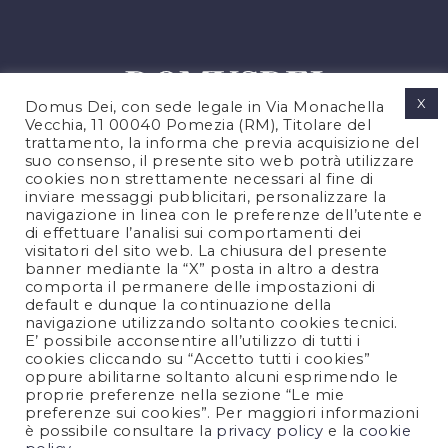
X
Domus Dei, con sede legale in Via Monachella
Vecchia, 11 00040 Pomezia (RM), Titolare del
trattamento, la informa che previa acquisizione del
suo consenso, il presente sito web potrà utilizzare
cookies non strettamente necessari al fine di
PRIVACY POLICY
inviare messaggi pubblicitari, personalizzare la
COOKIES POLICY
navigazione in linea con le preferenze dell’utente e
di effettuare l’analisi sui comportamenti dei
NOTE LEGALI
visitatori del sito web. La chiusura del presente
CONTATTACI
banner mediante la “X” posta in altro a destra
comporta il permanere delle impostazioni di
default e dunque la continuazione della
navigazione utilizzando soltanto cookies tecnici.
FOLLOW US
E’ possibile acconsentire all’utilizzo di tutti i
cookies cliccando su “Accetto tutti i cookies”
oppure abilitarne soltanto alcuni esprimendo le
proprie preferenze nella sezione “Le mie
preferenze sui cookies”. Per maggiori informazioni
è possibile consultare la
privacy policy
e la
cookie