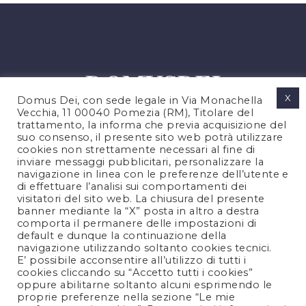
X
Domus Dei, con sede legale in Via Monachella
Vecchia, 11 00040 Pomezia (RM), Titolare del
trattamento, la informa che previa acquisizione del
suo consenso, il presente sito web potrà utilizzare
cookies non strettamente necessari al fine di
PRIVACY POLICY
inviare messaggi pubblicitari, personalizzare la
COOKIES POLICY
navigazione in linea con le preferenze dell’utente e
di effettuare l’analisi sui comportamenti dei
NOTE LEGALI
visitatori del sito web. La chiusura del presente
CONTATTACI
banner mediante la “X” posta in altro a destra
comporta il permanere delle impostazioni di
default e dunque la continuazione della
navigazione utilizzando soltanto cookies tecnici.
FOLLOW US
E’ possibile acconsentire all’utilizzo di tutti i
cookies cliccando su “Accetto tutti i cookies”
oppure abilitarne soltanto alcuni esprimendo le
proprie preferenze nella sezione “Le mie